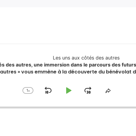
Les uns aux côtés des autres
és des autres, une immersion dans le parcours des fut
es autres » vous emmène à la découverte du bénévola
1
x
Skip
Play
Jump
Change
Share
Playback
This
Backward
Pause
Forward
Rate
Episode