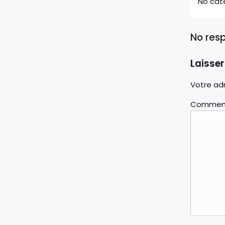
No cat
No res
Laisse
Votre adr
Commen