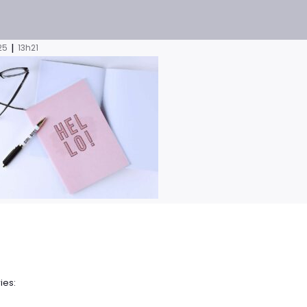
|
025
13h21
ies: