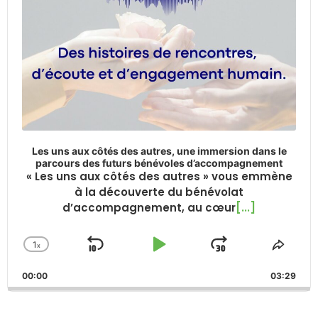
Les uns aux côtés des autres, une immersion dans le
parcours des futurs bénévoles d’accompagnement
« Les uns aux côtés des autres » vous emmène
à la découverte du bénévolat
d’accompagnement, au cœur
[...]
1
x
Skip
Play
Jump
Change
Share
Playback
This
Backward
Pause
Forward
00:00
Rate
03:29
Episo