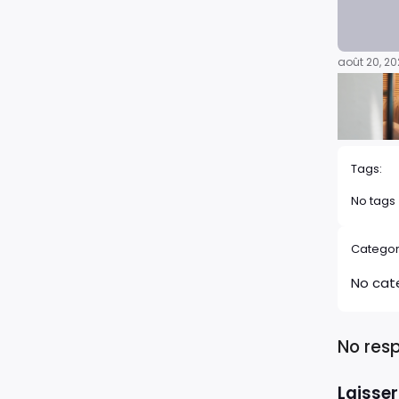
août 20, 2
Tags:
No tags
Categor
No cat
No res
Laisse