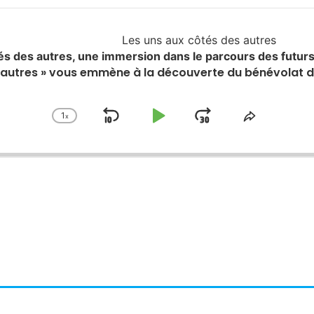
Les uns aux côtés des autres
és des autres, une immersion dans le parcours des fut
es autres » vous emmène à la découverte du bénévola
1
x
Skip
Play
Jump
Change
Share
Playback
This
Backward
Pause
Forward
Rate
Episode