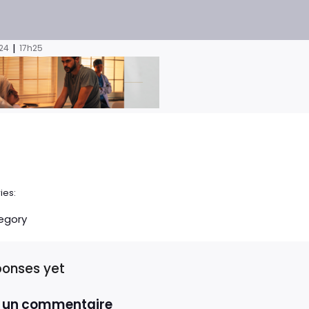
|
024
17h25
ies:
egory
ponses yet
r un commentaire