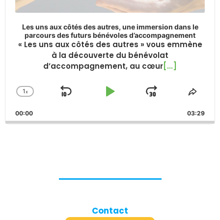
Les uns aux côtés des autres, une immersion dans le
parcours des futurs bénévoles d’accompagnement
« Les uns aux côtés des autres » vous emmène
à la découverte du bénévolat
d’accompagnement, au cœur
[...]
1
x
Skip
Play
Jump
Change
Share
Playback
This
Backward
Pause
Forward
00:00
Rate
03:29
Episo
Contact