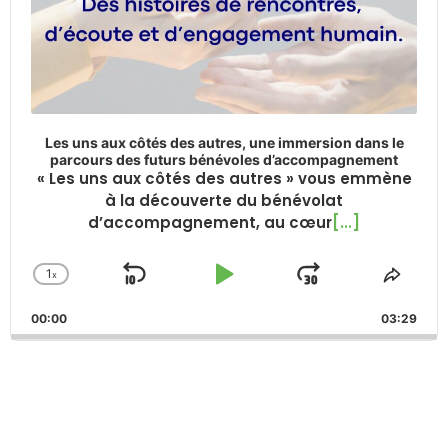
Les uns aux côtés des autres, une immersion dans le
parcours des futurs bénévoles d’accompagnement
« Les uns aux côtés des autres » vous emmène
à la découverte du bénévolat
d’accompagnement, au cœur
[...]
1
x
Skip
Play
Jump
Change
Share
Playback
This
Backward
Pause
Forward
00:00
Rate
03:29
Episo