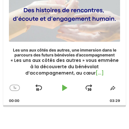
Les uns aux côtés des autres, une immersion dans le
parcours des futurs bénévoles d’accompagnement
« Les uns aux côtés des autres » vous emmène
à la découverte du bénévolat
d’accompagnement, au cœur
[...]
1
x
Skip
Play
Jump
Change
Share
Playback
This
Backward
Pause
Forward
00:00
Rate
03:29
Episo