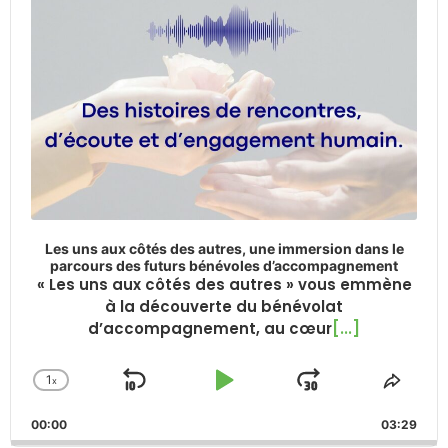
Les uns aux côtés des autres, une immersion dans le
parcours des futurs bénévoles d’accompagnement
« Les uns aux côtés des autres » vous emmène
à la découverte du bénévolat
d’accompagnement, au cœur
[...]
1
x
Skip
Play
Jump
Change
Share
Playback
This
Backward
Pause
Forward
00:00
Rate
03:29
Episo