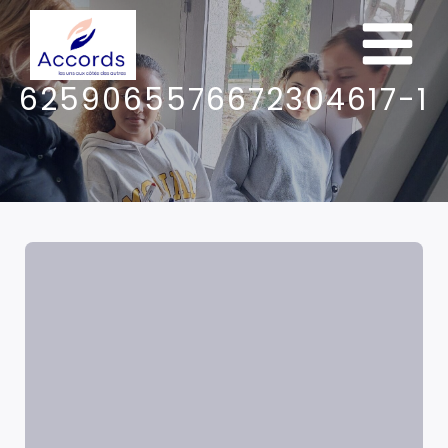
6259065576672304617-1