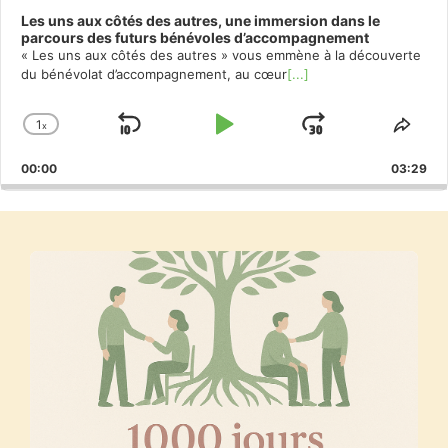
Les uns aux côtés des autres, une immersion dans le
parcours des futurs bénévoles d’accompagnement
« Les uns aux côtés des autres » vous emmène à la découverte
du bénévolat d’accompagnement, au cœur
[...]
1
x
Skip
Play
Jump
Change
Shar
Playback
This
Backward
Pause
Forward
00:00
Rate
03:29
Epis