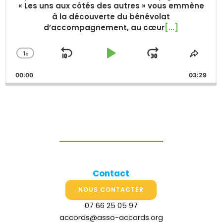
« Les uns aux côtés des autres » vous emmène
à la découverte du bénévolat
d’accompagnement, au cœur
[...]
1
x
Skip
Play
Jump
Change
Share
Playback
This
Backward
Pause
Forward
00:00
Rate
03:29
Episo
Contact
NOUS CONTACTER
07 66 25 05 97
accords@asso-accords.org