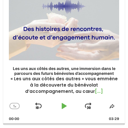
Les uns aux côtés des autres, une immersion dans le
parcours des futurs bénévoles d’accompagnement
« Les uns aux côtés des autres » vous emmène
à la découverte du bénévolat
d’accompagnement, au cœur
[...]
1
x
Skip
Play
Jump
Change
Share
Playback
This
Backward
Pause
Forward
00:00
Rate
03:29
Episo