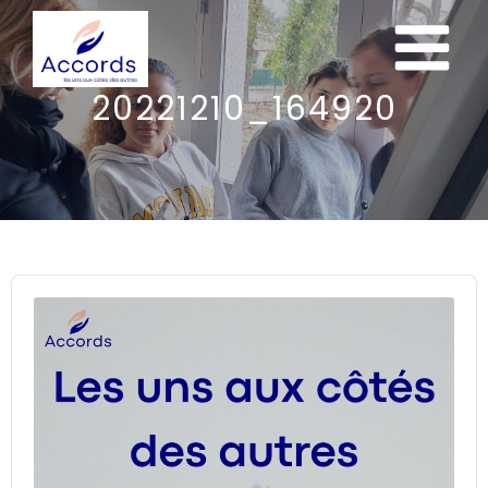
20221210_164920
Audio
Player