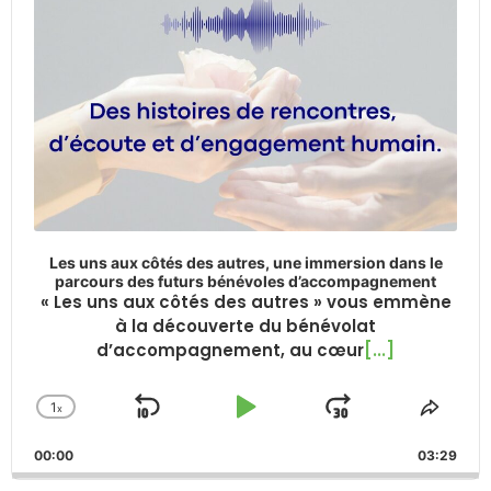
Les uns aux côtés des autres, une immersion dans le
parcours des futurs bénévoles d’accompagnement
« Les uns aux côtés des autres » vous emmène
à la découverte du bénévolat
d’accompagnement, au cœur
[...]
1
x
Skip
Play
Jump
Change
Share
Playback
This
Backward
Pause
Forward
00:00
Rate
03:29
Episo