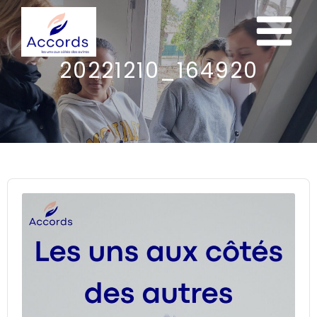
20221210_164920
Audio
Player