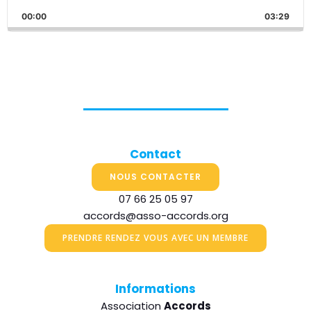
Playback
This
Backward
Pause
Forward
00:00
Rate
03:29
Episo
Contact
NOUS CONTACTER
07 66 25 05 97
accords@asso-accords.org
PRENDRE RENDEZ VOUS AVEC UN MEMBRE
Informations
Association
Accords