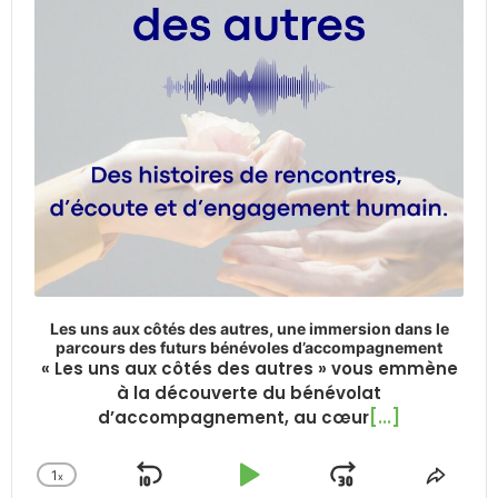
Les uns aux côtés des autres, une immersion dans le
parcours des futurs bénévoles d’accompagnement
« Les uns aux côtés des autres » vous emmène
à la découverte du bénévolat
d’accompagnement, au cœur
[...]
1
x
Skip
Play
Jump
Change
Share