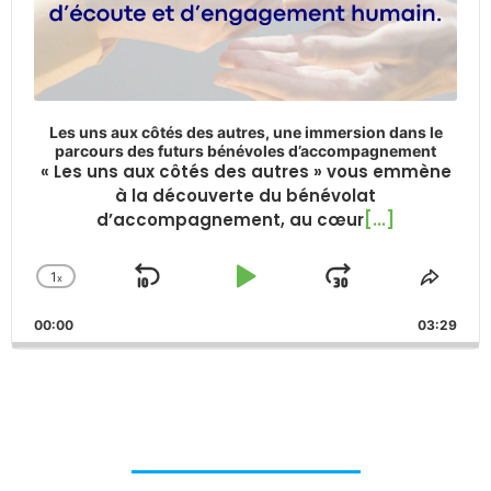
Les uns aux côtés des autres, une immersion dans le
parcours des futurs bénévoles d’accompagnement
« Les uns aux côtés des autres » vous emmène
à la découverte du bénévolat
d’accompagnement, au cœur
[...]
1
x
Skip
Play
Jump
Change
Share
Playback
This
Backward
Pause
Forward
00:00
Rate
03:29
Episo