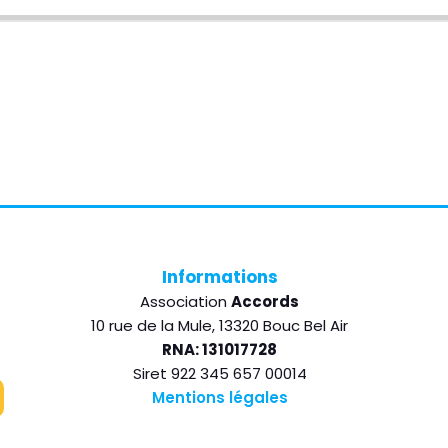
Backward
Pause
Forward
Rate
Episode
Informations
Association
Accords
10 rue de la Mule, 13320 Bouc Bel Air
RNA: 131017728
Siret 922 345 657 00014
Mentions légales