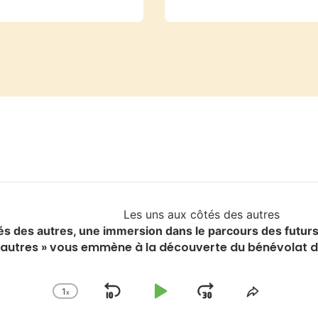
Les uns aux côtés des autres
és des autres, une immersion dans le parcours des fut
es autres » vous emmène à la découverte du bénévola
1
x
Skip
Play
Jump
Change
Share
Playback
This